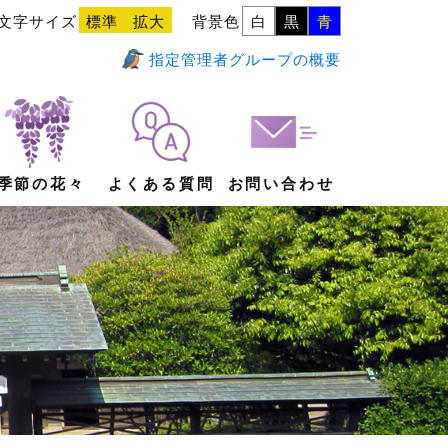
文字サイズ
標準
拡大
背景色
白
黒
青
指定管理者グループの概要
季節の花々
よくある質問
お問い合わせ