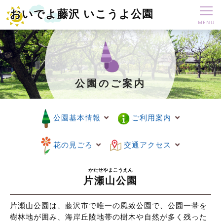
おいでよ藤沢 いこうよ公園
公園のご案内
公園基本情報
ご利用案内
花の見ごろ
交通アクセス
片瀬山公園
片瀬山公園は、藤沢市で唯一の風致公園で、公園一帯を
樹林地が囲み、海岸丘陵地帯の樹木や自然が多く残った