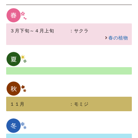
３月下旬～４月上旬
：
サクラ
春の植物
１１月
：
モミジ