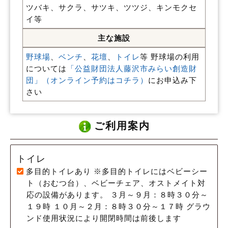
ツバキ、サクラ、サツキ、ツツジ、キンモクセ
イ等
主な施設
野球場
、
ベンチ
、
花壇
、
トイレ
等 野球場の利用
については
「公益財団法人藤沢市みらい創造財
団」（オンライン予約はコチラ）
にお申込み下
さい
ご利用案内
トイレ
多目的トイレあり ※多目的トイレにはベビーシー
ト（おむつ台）、ベビーチェア、オストメイト対
応の設備があります。 ３月～９月：８時３０分～
１９時 １０月～２月：８時３０分～１７時 グラウ
ンド使用状況により開閉時間は前後します