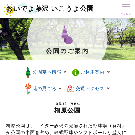
おいでよ藤沢 いこうよ公園
公園のご案内
公園基本情報
ご利用案内
花の見ごろ
交通アクセス
桐原公園
桐原公園は、ナイター設備の完備された野球場（有料）
が公園の半面を占め、軟式野球やソフトボールが盛んに