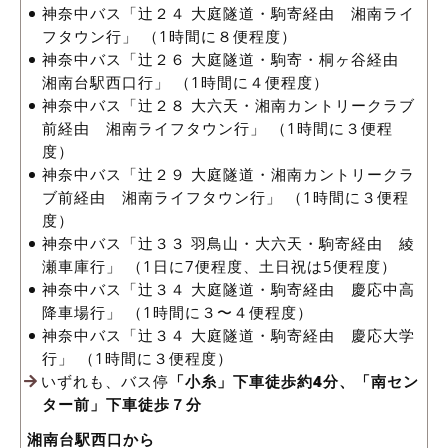
神奈中バス「辻２４ 大庭隧道・駒寄経由 湘南ライ
フタウン行」 （1時間に８便程度）
神奈中バス「辻２６ 大庭隧道・駒寄・桐ヶ谷経由
湘南台駅西口行」 （1時間に４便程度）
神奈中バス「辻２８ 大六天・湘南カントリークラブ
前経由 湘南ライフタウン行」 （1時間に３便程
度）
神奈中バス「辻２９ 大庭隧道・湘南カントリークラ
ブ前経由 湘南ライフタウン行」 （1時間に３便程
度）
神奈中バス「辻３３ 羽鳥山・大六天・駒寄経由 綾
瀬車庫行」 （1日に7便程度、土日祝は5便程度）
神奈中バス「辻３４ 大庭隧道・駒寄経由 慶応中高
降車場行」 （1時間に３〜４便程度）
神奈中バス「辻３４ 大庭隧道・駒寄経由 慶応大学
行」 （1時間に３便程度）
いずれも、バス停
「小糸」下車徒歩約4分、「南セン
ター前」下車徒歩７分
湘南台駅西口から