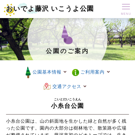
おいでよ藤沢 いこうよ公園
公園のご案内
公園基本情報
ご利用案内
交通アクセス
小糸台公園
小糸台公園は、山の斜面地を生かした緑と自然が多く残
った公園です。園内の大部分は樹林地で、散策路や広場
が整備されています。藤沢市初のビオトープでは、生き