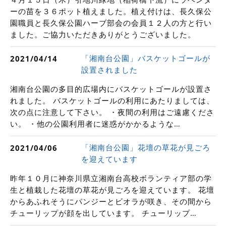
ーの苗を３６ポット植えました。植え付けは、長久保公
園職員と長久保公園ハーブ部会の会員１２人の方と行い
ました。ご協力いただきありがとうございました。
「湘南台公園」バスケットゴールが
2021/04/14
設置されました
湘南台公園の多目的広場内にバスケットゴールが設置さ
れました。 バスケットゴールの利用にあたりましては、
次の点に注意して下さい。 ・夜間の利用はご遠慮くださ
い。 ・他の公園利用者に迷惑がかかるような…
「湘南台公園」花壇の草花が見ごろ
2021/04/06
を迎えています
昨年１０月に神奈川県立湘南台高校ボランティア部の学
生と植栽した花壇の草花が見ごろを迎えています。 花壇
からあふれそうにパンジーとビオラが咲き、その間から
チューリップが顔を出しています。 チューリップ…