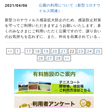
公園の利用について（新型コロナウ
2021/04/06
イルス関連）
新型コロナウィルス感染拡大防止のため、感染防止対策
を守ってご利用いただきますようお願いいたします。多
くのみなさまにご利用いただく公園ですので、譲り合い
のお気持ちを忘れずに、また、外出を自粛されている…
<<
1
...
17
18
19
20
21
22
23
24
25
26
27
28
>>