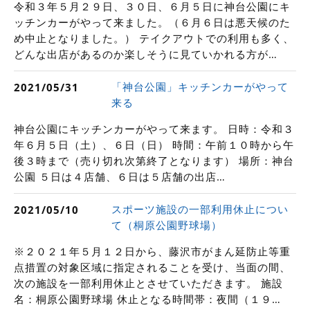
令和３年５月２９日、３０日、６月５日に神台公園にキ
ッチンカーがやって来ました。（６月６日は悪天候のた
め中止となりました。） テイクアウトでの利用も多く、
どんな出店があるのか楽しそうに見ていかれる方が…
「神台公園」キッチンカーがやって
2021/05/31
来る
神台公園にキッチンカーがやって来ます。 日時：令和３
年６月５日（土）、６日（日） 時間：午前１０時から午
後３時まで（売り切れ次第終了となります） 場所：神台
公園 ５日は４店舗、６日は５店舗の出店…
スポーツ施設の一部利用休止につい
2021/05/10
て（桐原公園野球場）
※２０２１年５月１２日から、藤沢市がまん延防止等重
点措置の対象区域に指定されることを受け、当面の間、
次の施設を一部利用休止とさせていただきます。 施設
名：桐原公園野球場 休止となる時間帯：夜間（１９…