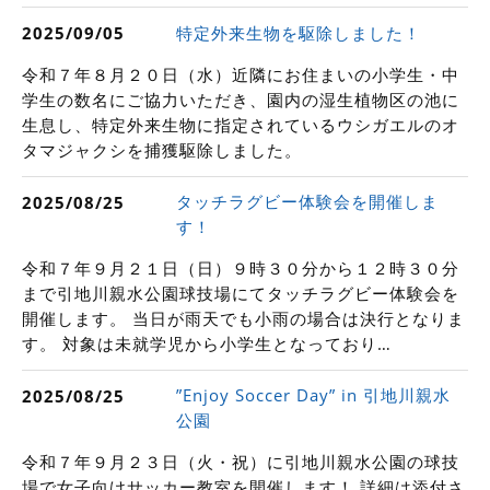
特定外来生物を駆除しました！
2025/09/05
令和７年８月２０日（水）近隣にお住まいの小学生・中
学生の数名にご協力いただき、園内の湿生植物区の池に
生息し、特定外来生物に指定されているウシガエルのオ
タマジャクシを捕獲駆除しました。
タッチラグビー体験会を開催しま
2025/08/25
す！
令和７年９月２１日（日）９時３０分から１２時３０分
まで引地川親水公園球技場にてタッチラグビー体験会を
開催します。 当日が雨天でも小雨の場合は決行となりま
す。 対象は未就学児から小学生となっており…
”Enjoy Soccer Day” in 引地川親水
2025/08/25
公園
令和７年９月２３日（火・祝）に引地川親水公園の球技
場で女子向けサッカー教室を開催します！ 詳細は添付さ