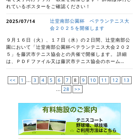
れているポスターをご確認ください！
辻堂南部公園杯 ベテランテニス大
2025/07/14
会２０２５を開催します
９月１６日（火）、１７日（水）の２日間、辻堂南部公
園において「辻堂南部公園杯ベテランテニス大会２０２
５」を藤沢市テニス協会との共催で開催します。 詳細
は、ＰＤＦファイル又は藤沢市テニス協会のホーム…
<<
1
...
3
4
5
6
7
8
9
10
11
12
13
...
28
>>