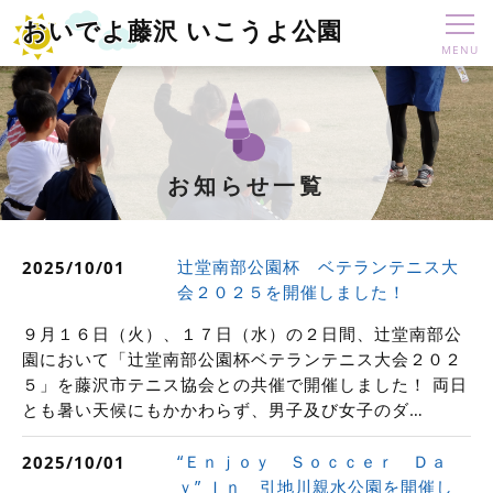
おいでよ藤沢 いこうよ公園
お知らせ一覧
辻堂南部公園杯 ベテランテニス大
2025/10/01
会２０２５を開催しました！
９月１６日（火）、１７日（水）の２日間、辻堂南部公
園において「辻堂南部公園杯ベテランテニス大会２０２
５」を藤沢市テニス協会との共催で開催しました！ 両日
とも暑い天候にもかかわらず、男子及び女子のダ…
“Ｅｎｊｏｙ Ｓｏｃｃｅｒ Ｄａ
2025/10/01
ｙ” Ｉｎ 引地川親水公園を開催し