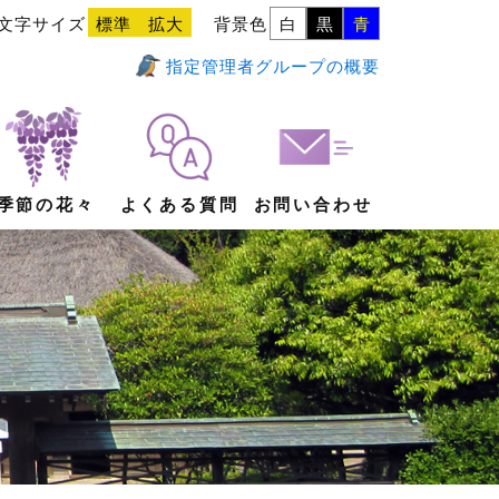
文字サイズ
標準
拡大
背景色
白
黒
青
指定管理者グループの概要
季節の花々
よくある質問
お問い合わせ